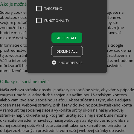
Ako je možné nastavenia cookies zmeniť
TARGETING
Súbory cookie môžete kontrolovať a/alebo zmazať, detaily nájdete na
aboutcookies.org
. Môžete vymazať všetky súbory cookie uložené vo
FUNCTIONALITY
svojom počítači. Väčšinu prehliadačov môžete nastaviť tak, aby ste
znemožnili ukladanie súborov cookie. Za týchto okolností však zrejme
budete musieť pri každej návšteve webstránky manuálne upravovať
niektoré nastavenia a niektoré funkcie nebudú fungovať.
ACCEPT ALL
Informácie o tom ako používate túto webstránku sa zdieľajú s Google
prostredníctvom nástroja Google Analytics. Používanie súborov cookie na
DECLINE ALL
tejto webstránke môžete jednoducho prijať alebo odmietnuť nastavením
Vášho internetového prehliadača. Pokiaľ tieto cookies zakážete, nebudeme
SHOW DETAILS
môcťzaručiť bezchybný chod webstránky a môže to mať za následok
obmedzenú funkčnosť a znížený užívateľský komfort.
Odkazy na sociálne médiá
Strictly necessary
Performance
Naša webová stránka obsahuje odkazy na sociálne siete, aby vám v prípade
Targeting
Functionality
záujmu umožnila jednoduché spojenie s vašim používateľským kontom
alebo vami zvolenou sociálnou sieťou. Ak ste súčasne s tým, ako sledujete
Strictly necessary cookies allow core
obsah našej webovej stránky, prihlásený do svojho používateľského konta
website functionality such as user login
v rámci určitej sociálnej siete a vykonáte určitý úkon na našej webovej
and account management. The website
stránke (napr. kliknete na piktogram určitej sociálnej siete) bude možné
cannot be used properly without strictly
okamžité priradenie návštevy našej webovej stránky do vášho profilu na
necessary cookies.
danej sociálnej sieti. Ak chcete zabrániť takému okamžitému priradeniu
údajov zozbieraných prostredníctvom našej webovej stránky do vášho
Provider /