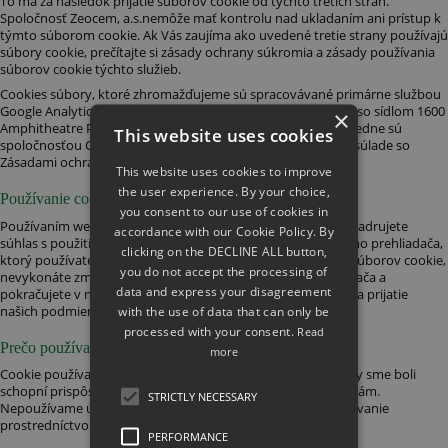
To má za následok prijatie súborov cookie od týchto tretích strán.
Spoločnosť Zeocem, a.s.nemôže mať kontrolu nad ukladaním ani prístup k
týmto súborom cookie. Ak Vás zaujíma ako uvedené tretie strany používajú
súbory cookie, prečítajte si zásady ochrany súkromia a zásady používania
súborov cookie týchto služieb.
Cookies súbory, ktoré zhromažďujeme sú spracovávané primárne službou
Google Analytics, ktorú prevádzkuje spoločnosť Google Inc., so sídlom 1600
×
Amphitheatre Parkway, Mountain View, CA 94043, USA. Následne sú
This website uses cookies
spoločnosťou Google Inc. zozbierané údaje spracovávané v súlade so
Zásadami ochrany súkromia, viac
info tu
.
This website uses cookies to improve
the user experience. By your choice,
Používanie cookies
you consent to our use of cookies in
Používaním webstránok prevádzkovaných ZEOCEM s.r.o. vyjadrujete
accordance with our Cookie Policy. By
súhlas s použitím cookie v súlade s nastavením internetového prehliadača,
clicking on the DECLINE ALL button,
ktorý používate. Ak máte v prehliadači povolené prijímanie súborov cookie,
you do not accept the processing of
nevykonáte zmenu nastavení vášho internetového prehliadača a
data and express your disagreement
pokračujete v návšteve našich webstránok, považujeme to za prijatie
našich podmienok používania súborov cookie.
with the use of data that can only be
processed with your consent.
Read
Prečo používame cookies
more
Cookie používame s cieľom skvalitňovania našich služieb, aby sme boli
schopní prispôsobiť obsah a dizajn Vašim záujmom a potrebám.
STRICTLY NECESSARY
Nepoužívame údaje získané používaním cookie na kontaktovanie
prostredníctvom emailu, telefónu alebo pošty.
PERFORMANCE