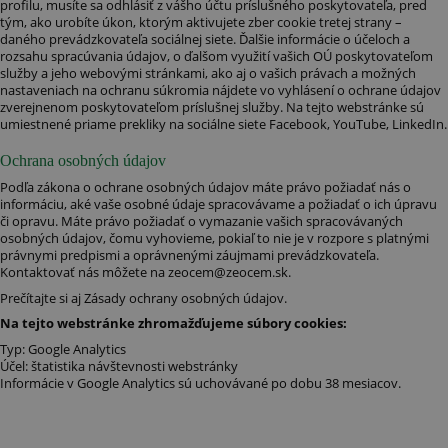
Name
Expiration
Descrip
profilu, musíte sa odhlásiť z vášho účtu príslušného poskytovateľa, pred
Domain
tým, ako urobíte úkon, ktorým aktivujete zber cookie tretej strany –
daného prevádzkovateľa sociálnej siete. Ďalšie informácie o účeloch a
CookieScriptConsent
1 month
This co
CookieScript
is used
rozsahu spracúvania údajov, o ďalšom využití vašich OÚ poskytovateľom
zeocem.com
Cookie
služby a jeho webovými stránkami, ako aj o vašich právach a možných
Script.
nastaveniach na ochranu súkromia nájdete vo vyhlásení o ochrane údajov
service 
zverejnenom poskytovateľom príslušnej služby. Na tejto webstránke sú
remem
umiestnené priame prekliky na sociálne siete Facebook, YouTube, LinkedIn.
visitor
cookie
consen
Ochrana osobných údajov
prefere
It is
Podľa zákona o ochrane osobných údajov máte právo požiadať nás o
necessa
informáciu, aké vaše osobné údaje spracovávame a požiadať o ich úpravu
for Coo
či opravu. Máte právo požiadať o vymazanie vašich spracovávaných
Script.
cookie
osobných údajov, čomu vyhovieme, pokiaľ to nie je v rozpore s platnými
banner
právnymi predpismi a oprávnenými záujmami prevádzkovateľa.
work
Kontaktovať nás môžete na
zeocem@zeocem.sk
.
properl
Prečítajte si aj
Zásady ochrany osobných údajov
.
[abcdef0123456789]
zeocem.com
Session
{32}
Na tejto webstránke zhromažďujeme súbory cookies:
Typ: Google Analytics
Účel: štatistika návštevnosti webstránky
Informácie v Google Analytics sú uchovávané po dobu 38 mesiacov.
Provider
Name
/
Provider /
Expiration
Description