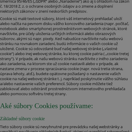
smernica 95/46/ES („GDPR“ alebo „Nariadenie“) ako aj s ohľadom na zákon
č. 18/2018 Z. z. o ochrane osobných údajov a o zmene a doplnení
niektorých zákonov v znení neskorších predpisov.
Cookie sú malé textové súbory, ktoré váš internetový prehliadač uloží
alebo načíta na pevnom disku vášho koncového zariadenia (napr. počítač,
notebook alebo smartphone) prostredníctvom webových stránok, ktoré
navštívite, pre účely uloženia určitých informácii alebo obrazových
súborov, akými sú napr. pixely. Keď nabudúce navštívite našu webovú
stránku na rovnakom zariadení, budú informácie o vašich cookie už
uložené. Cookie sú odovzdané buď našej webovej stránke („vlastné
cookie“) alebo inej webovej stránke, ku ktorej cookie patria ( „cookie tretej
strany“). V prípade, ak našu webovú stránku navštívite z iného zariadenia
ako zariadenia, na ktorom ste už cookie nastavili alebo v prípade, ak
nastane zmena v procese spracúvania cookie (napr. nová tretia strana,
úprava lehoty, atď.), budete opätovne požiadaný o nastavenie vašich
cookie na našej webovej stránke t. j. napríklad poskytnutie vášho súhlasu
a/alebo nastavenie vašich preferencií. Súbory cookie môžete tiež
zablokovať alebo odstrániť prostredníctvom internetového prehliadača
alebo pomocou softvéru tretej strany.
Aké súbory Cookies používame:
Základné súbory cookie
Tieto súbory cookie sú nevyhnutné pre prevádzku našej webstránky a
umožňujú používanie základných funkcií, akými sú napríklad zabezpečené