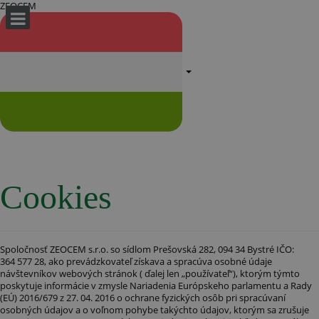
ZEOCEM
Cookies
Spoločnosť ZEOCEM s.r.o. so sídlom Prešovská 282, 094 34 Bystré IČO:
364 577 28, ako prevádzkovateľ získava a spracúva osobné údaje
návštevníkov webových stránok ( ďalej len „používateľ“), ktorým týmto
poskytuje informácie v zmysle Nariadenia Európskeho parlamentu a Rady
(EÚ) 2016/679 z 27. 04. 2016 o ochrane fyzických osôb pri spracúvaní
osobných údajov a o voľnom pohybe takýchto údajov, ktorým sa zrušuje