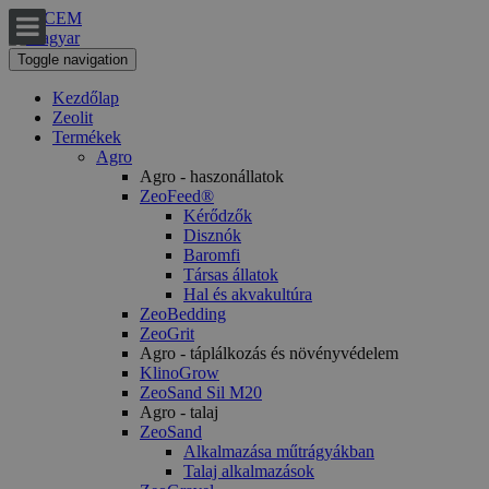
ZEOCEM
Toggle navigation
Kezdőlap
Zeolit
Termékek
Agro
Agro - haszonállatok
ZeoFeed®
Kérődzők
Disznók
Baromfi
Társas állatok
Hal és akvakultúra
ZeoBedding
ZeoGrit
Agro - táplálkozás és növényvédelem
KlinoGrow
ZeoSand Sil M20
Agro - talaj
ZeoSand
Alkalmazása műtrágyákban
Talaj alkalmazások