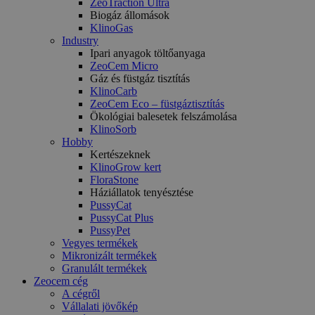
ZeoTraction Ultra
Biogáz állomások
KlinoGas
Industry
Ipari anyagok töltőanyaga
ZeoCem Micro
Gáz és füstgáz tisztítás
KlinoCarb
ZeoCem Eco – füstgáztisztítás
Ökológiai balesetek felszámolása
KlinoSorb
Hobby
Kertészeknek
KlinoGrow kert
FloraStone
Háziállatok tenyésztése
PussyCat
PussyCat Plus
PussyPet
Vegyes termékek
Mikronizált termékek
Granulált termékek
Zeocem cég
A cégről
Vállalati jövőkép