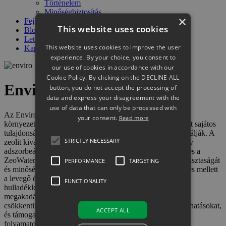
Történelem
Minőségbiztosítás
×
Fejlesztés
This website uses cookies
Blog
Letöltés
This website uses cookies to improve the user
Kapcsolatok
experience. By your choice, you consent to
our use of cookies in accordance with our
Cookie Policy. By clicking on the DECLINE ALL
Enviro termekék
button, you do not accept the processing of
data and express your disagreement with the
use of data that can only be processed with
Az Enviro termékcsalád termékeit kifejezetten különféle
your consent.
Read more
környezetvédelmi alkalmazásokhoz fejlesztették ki. A zeolit ​​sajátos
tulajdonságai a szűrési folyamatok széles körére predesztinálják. A
STRICTLY NECESSARY
zeolit ​​kiváló szűrő- és szorpciós anyagként működik, amely
adszorbeálja a dioxinokat és a nehézfémeket. A ZeoAqua és a
ZeoWater kiváló szűrőanyagok, amelyek biztosítják a víz tisztaságát
PERFORMANCE
TARGETING
és minőségét. Az Enviro termékcsalád termékei a vízkezelés mellett
a levegő és a gázok szűrésében is nagyon fontosak, a
FUNCTIONALITY
hulladéklerakók építése során szűrőgátakat képeznek, ahol
megakadályozzák a talaj szennyeződését. Ezek a termékek
csökkentik a termelés során a környezetre gyakorolt ​​káros hatásokat,
ACCEPT ALL
és támogatják a biogáz előállítása során lezajló biológiai
folyamatokat.