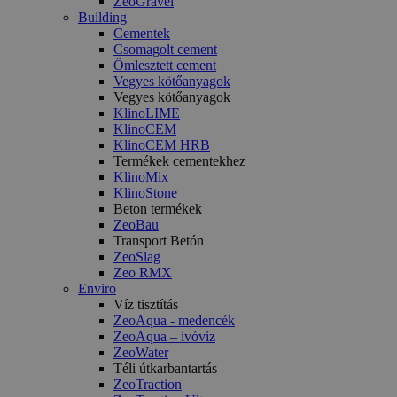
ZeoGravel
Building
Cementek
Csomagolt cement
Ömlesztett cement
Vegyes kötőanyagok
Vegyes kötőanyagok
KlinoLIME
KlinoCEM
KlinoCEM HRB
Termékek cementekhez
KlinoMix
KlinoStone
Beton termékek
ZeoBau
Transport Betón
ZeoSlag
Zeo RMX
Enviro
Víz tisztítás
ZeoAqua - medencék
ZeoAqua – ivóvíz
ZeoWater
Téli útkarbantartás
ZeoTraction