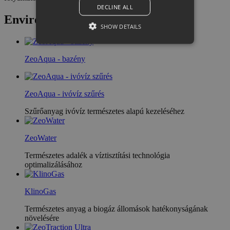
DECLINE ALL
Enviro
SHOW DETAILS
ZeoAqua - bazény
Strictly necessary
Performance
Targeting
Functionality
ZeoAqua - ivóvíz szűrés
Strictly necessary cookies allow core website
functionality such as user login and account
Szűrőanyag ivóvíz természetes alapú kezeléséhez
management. The website cannot be used
properly without strictly necessary cookies.
ZeoWater
Provider /
Name
Expiration
Descriptio
Domain
Természetes adalék a víztisztítási technológia
CookieScriptConsent
1 month
This cookie
CookieScript
optimalizálásához
is used by
zeocem.com
Cookie-
Script.com
service to
KlinoGas
remember
visitor
Természetes anyag a biogáz állomások hatékonyságának
cookie
növelésére
consent
preferences