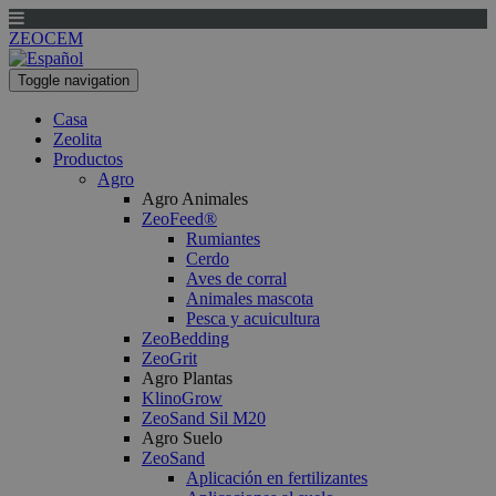
ZEOCEM
Toggle navigation
Casa
Zeolita
Productos
Agro
Agro Animales
ZeoFeed®
Rumiantes
Cerdo
Aves de corral
Animales mascota
Pesca y acuicultura
ZeoBedding
ZeoGrit
Agro Plantas
KlinoGrow
ZeoSand Sil M20
Agro Suelo
ZeoSand
Aplicación en fertilizantes