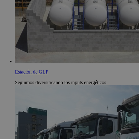
visited and is
used to count
and track
pageviews.
_gat
1 minuto
This cookie
Google LLC
name is
.zeocem.com
associated wit
Google
Universal
Analytics,
according to
documentatio
it is used to
throttle the
request rate -
Estación de GLP
limiting the
collection of
data on high
Seguimos diversificando los inputs energéticos
traffic sites.