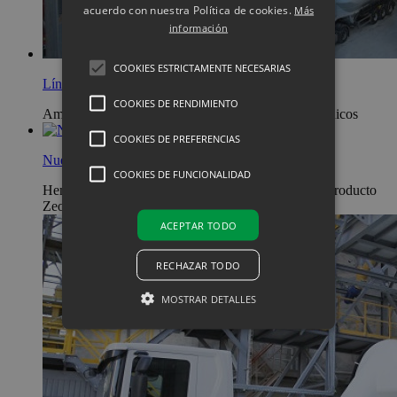
acuerdo con nuestra Política de cookies.
Más
información
COOKIES ESTRICTAMENTE NECESARIAS
Línea de mezcla especial
COOKIES DE RENDIMIENTO
Ampliación para la producción de cementos puzolánicos
COOKIES DE PREFERENCIAS
Nueva línea de micronización
COOKIES DE FUNCIONALIDAD
Hemos aumentado la capacidad de producción del producto
ZeoCem Micro – zeolita en polvo molida
ACEPTAR TODO
RECHAZAR TODO
MOSTRAR DETALLES
Cookies estrictamente necesarias
Cookies de rendimiento