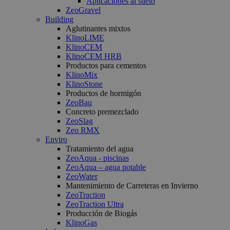
Aplicaciones al suelo
ZeoGravel
Building
Aglutinantes mixtos
KlinoLIME
KlinoCEM
KlinoCEM HRB
Productos para cementos
KlinoMix
KlinoStone
Productos de hormigón
ZeoBau
Concreto premezclado
ZeoSlag
Zeo RMX
Enviro
Tratamiento del agua
ZeoAqua - piscinas
ZeoAqua – agua potable
ZeoWater
Mantenimiento de Carreteras en Invierno
ZeoTraction
ZeoTraction Ultra
Producción de Biogás
KlinoGas