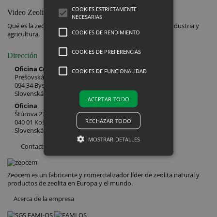
COOKIES ESTRICTAMENTE
Video Zeolit
NECESARIAS
Qué es la zeolita clinoptilolita y ejemplos de su uso en la industria y
COOKIES DE RENDIMIENTO
agricultura.
COOKIES DE PREFERENCIAS
Dirección
Oficina Central
COOKIES DE FUNCIONALIDAD
Prešovská 282/ 1
094 34 Bystré
Slovenská republika
ACEPTAR TODO
Oficina
Štúrova 27
RECHAZAR TODO
040 01 Košice
Slovenská republika
MOSTRAR DETALLES
Contactos
Zeocem es un fabricante y comercializador líder de zeolita natural y
Cookies estrictamente necesarias
productos de zeolita en Europa y el mundo.
Cookies de rendimiento
Acerca de la empresa
Cookies de preferencias
Cookies de funcionalidad