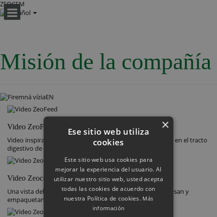
ZEOCEM
Misión de la compañía
×
®
Video ZeoFeed
Ese sitio web utiliza
®
Video inspirador sobre los efectos del producto ZeoFeed
en el tracto
cookies
digestivo de los animales.
Este sitio web usa cookies para
mejorar la experiencia del usuario. Al
Video Zeocem
utilizar nuestro sitio web, usted acepta
todas las cookies de acuerdo con
Una vista del interior de la fábrica donde se extraen, procesan y
nuestra Política de cookies.
Más
empaquetan la zeolita y los productos de zeolita.
información